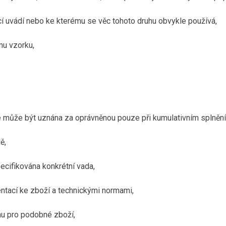
ající uvádí nebo ke kterému se věc tohoto druhu obvykle používá,
u vzorku,
ce může být uznána za oprávněnou pouze při kumulativním splněn
ě,
ecifikována konkrétní vada,
ntací ke zboží a technickými normami,
mu pro podobné zboží,