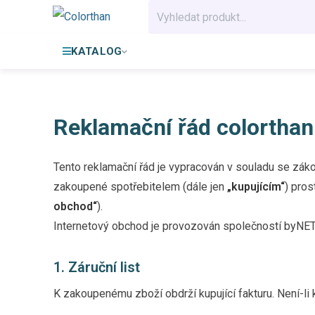
KATALOG
Reklamační řád colorthan
Tento reklamační řád je vypracován v souladu se zák
zakoupené spotřebitelem (dále jen
„kupujícím“
) pro
obchod“
).
Internetový obchod je provozován společností byNET 
1. Záruční list
K zakoupenému zboží obdrží kupující fakturu. Není-li k