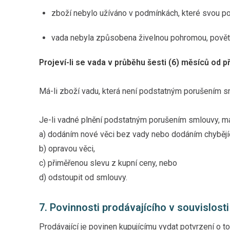
zboží nebylo užíváno v podmínkách, které svou pov
vada nebyla způsobena živelnou pohromou, povět
Projeví-li se vada v průběhu šesti (6) měsíců od př
Má-li zboží vadu, která není podstatným porušením sm
Je-li vadné plnění podstatným porušením smlouvy, má
a) dodáním nové věci bez vady nebo dodáním chybějíc
b) opravou věci,
c) přiměřenou slevu z kupní ceny, nebo
d) odstoupit od smlouvy.
7. Povinnosti prodávajícího v souvislosti
Prodávající je povinen kupujícímu vydat potvrzení o t