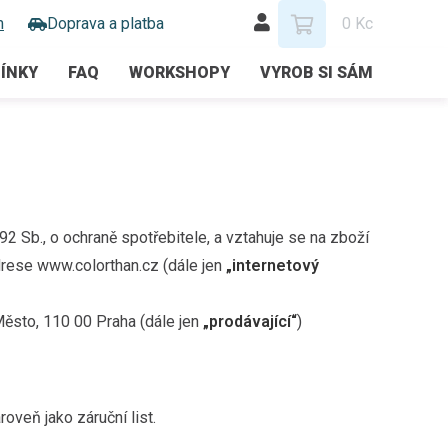
m
Doprava a platba
0 Kc
ÍNKY
FAQ
WORKSHOPY
VYROB SI SÁM
 Sb., o ochraně spotřebitele, a vztahuje se na zboží
drese www.colorthan.cz (dále jen
„internetový
Město, 110 00 Praha (dále jen
„prodávající“
)
roveň jako záruční list.