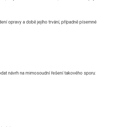
ení opravy a době jejího trvání, případně písemné
podat návrh na mimosoudní řešení takového sporu: