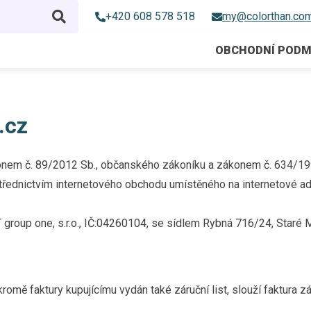
+420 608 578 518
my@colorthan.co
OBCHODNÍ PODM
.cz
onem č. 89/2012 Sb., občanského zákoníku a zákonem č. 634/1992
střednictvím internetového obchodu umístěného na internetové a
group one, s.r.o., IČ:04260104, se sídlem Rybná 716/24, Staré 
romě faktury kupujícímu vydán také záruční list, slouží faktura zá