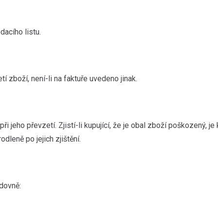
acího listu.
í zboží, není-li na faktuře uvedeno jinak.
ři jeho převzetí. Zjistí-li kupující, že je obal zboží poškozený, 
dleně po jejich zjištění.
edovně: