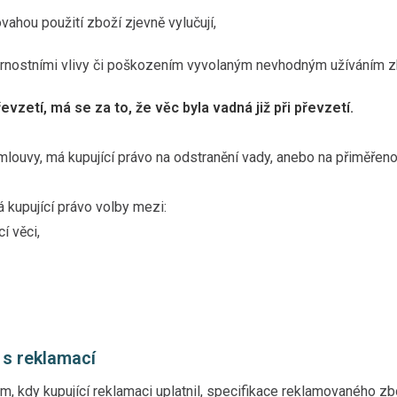
ahou použití zboží zjevně vylučují,
rnostními vlivy či poškozením vyvolaným nevhodným užíváním zb
evzetí, má se za to, že věc byla vadná již při převzetí.
louvy, má kupující právo na odstranění vady, anebo na přiměřeno
 kupující právo volby mezi:
í věci,
 s reklamací
om, kdy kupující reklamaci uplatnil, specifikace reklamovaného zb