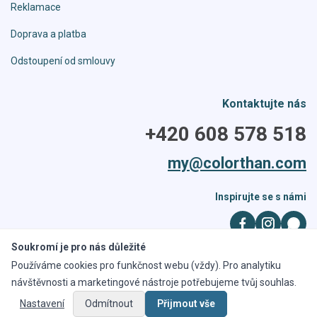
Reklamace
Doprava a platba
Odstoupení od smlouvy
Kontaktujte nás
+420 608 578 518
my@colorthan.com
Inspirujte se s námi
Soukromí je pro nás důležité
Používáme cookies pro funkčnost webu (vždy). Pro analytiku
Všechna práva vyhrazena. Kopírování obrázků a obsahu je zakázáno,
návštěvnosti a marketingové nástroje potřebujeme tvůj souhlas.
obrázky jsou duševním vlastnictvím byNET group one, s.r.o.
Nastavení
Odmítnout
Přijmout vše
Copyright © 2026, colorthan.cz realizace
ajtea.cz