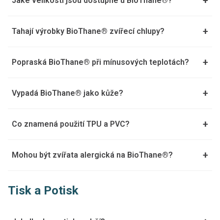
+
Jaké velikosti jsou dostupné u BioThane®?
+
Tahají výrobky BioThane® zvířecí chlupy?
+
Popraská BioThane® při mínusových teplotách?
+
Vypadá BioThane® jako kůže?
+
Co znamená použití TPU a PVC?
+
Mohou být zvířata alergická na BioThane®?
Tisk a Potisk