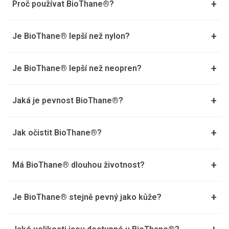
+
Proč používat BioThane®?
+
Je BioThane® lepší než nylon?
+
Je BioThane® lepší než neopren?
+
Jaká je pevnost BioThane®?
+
Jak očistit BioThane®?
+
Má BioThane® dlouhou životnost?
+
Je BioThane® stejně pevný jako kůže?