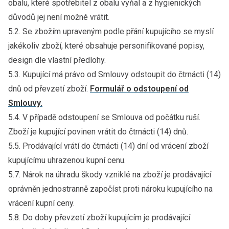
obalu, které spotřebitel z obalu vyňal a z hygienických
důvodů jej není možné vrátit.
5.2. Se zbožím upraveným podle přání kupujícího se myslí
jakékoliv zboží, které obsahuje personifikované popisy,
design dle vlastní předlohy.
5.3. Kupující má právo od Smlouvy odstoupit do čtrnácti (14)
dnů od převzetí zboží.
Formulář o odstoupení od
Smlouvy.
5.4. V případě odstoupení se Smlouva od počátku ruší.
Zboží je kupující povinen vrátit do čtrnácti (14) dnů.
5.5. Prodávající vrátí do čtrnácti (14) dní od vrácení zboží
kupujícímu uhrazenou kupní cenu.
5.7. Nárok na úhradu škody vzniklé na zboží je prodávající
oprávněn jednostranně započíst proti nároku kupujícího na
vrácení kupní ceny.
5.8. Do doby převzetí zboží kupujícím je prodávající