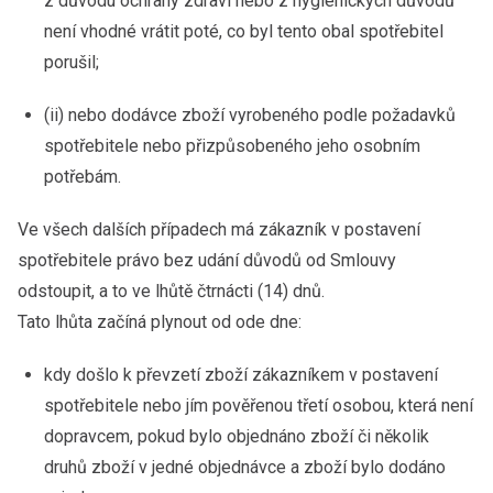
z důvodu ochrany zdraví nebo z hygienických důvodů
není vhodné vrátit poté, co byl tento obal spotřebitel
porušil;
(ii) nebo dodávce zboží vyrobeného podle požadavků
spotřebitele nebo přizpůsobeného jeho osobním
potřebám.
Ve všech dalších případech má zákazník v postavení
spotřebitele právo bez udání důvodů od Smlouvy
odstoupit, a to ve lhůtě čtrnácti (14) dnů.
Tato lhůta začíná plynout od ode dne:
kdy došlo k převzetí zboží zákazníkem v postavení
spotřebitele nebo jím pověřenou třetí osobou, která není
dopravcem, pokud bylo objednáno zboží či několik
druhů zboží v jedné objednávce a zboží bylo dodáno