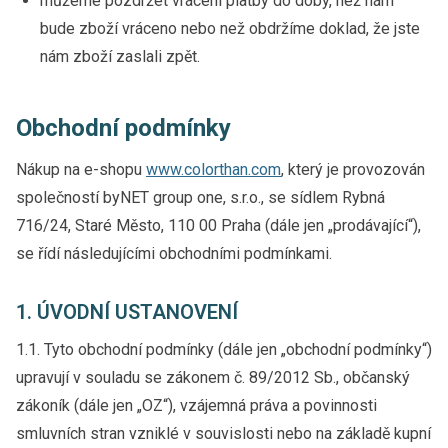
můžeme pozdržet vrácení platby do doby, než nám
bude zboží vráceno nebo než obdržíme doklad, že jste
nám zboží zaslali zpět.
Obchodní podmínky
Nákup na e-shopu
www.colorthan.com
, který je provozován
společností byNET group one, s.r.o., se sídlem Rybná
716/24, Staré Město, 110 00 Praha (dále jen „prodávající“),
se řídí následujícími obchodními podmínkami.
1. ÚVODNÍ USTANOVENÍ
1.1. Tyto obchodní podmínky (dále jen „obchodní podmínky“)
upravují v souladu se zákonem č. 89/2012 Sb., občanský
zákoník (dále jen „OZ“), vzájemná práva a povinnosti
smluvních stran vzniklé v souvislosti nebo na základě kupní