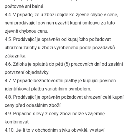
poštovné ani balné.
4.4. V případě, že u zboží dojde ke zjevné chybě v ceně,
není prodávající povinen uzavřít kupní smlouvu za tuto
zjevně chybnou cenu.
4.5. Prodávající je oprávněn od kupujícího požadovat
uhrazení zálohy u zboží vyrobeného podle požadavků
zákazníka.
4.6. Záloha je splatná do pěti (5) pracovních dní od zaslání
potvrzení objednávky.
4.7. V případě bezhotovostní platby je kupující povinen
identifikovat platbu variabilním symbolem.
4.8. Prodávající je oprávněn požadovat uhrazení celé kupní
ceny před odesláním zboží.
4.9. Případné slevy z ceny zboží nelze vzájemně
kombinovat.
4.10. Je-li to v obchodním styku obvyklé, vystaví