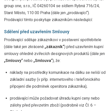
group one, s.r.o., IČ 04260104 se sídlem Rybná 716/24,
Staré Město, 110 00 Praha (dále jen „prodávající“).
Prodávající tímto poskytuje zákazníkům následující:
Sdělení před uzavřením Smlouvy
Prodávající sděluje zákazníkovi v postavení spotřebitele
(dále také jen zkráceně
„zákazník“
) před uzavřením kupní
smlouvy ohledně zvířecích designových produktů (dále jen
„Smlouvy“
nebo
„Smlouva“
), že:
náklady na prostředky komunikace na dálku se neliší od
základní sazby (v příp. internetového i telefonického
připojení dle podmínek operátora zákazníka);
prodávající může požadovat úhradu kupní ceny nebo
zálohy před převzetím zboží (podrobně viz Čl. 6 –