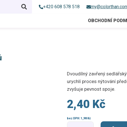
+420 608 578 518
my@colorthan.co
OBCHODNÍ PODM
ů
Dvoudílný zavřený sedlářský n
urychlí proces nýtování pře
zvyšuje pevnost spoje.
2,40 Kč
bez DPH:
1,98 Kč