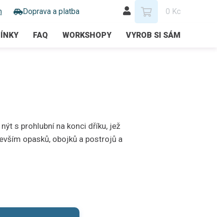
m
Doprava a platba
0 Kc
ÍNKY
FAQ
WORKSHOPY
VYROB SI SÁM
ýt s prohlubní na konci dříku, jež
devším opasků, obojků a postrojů a