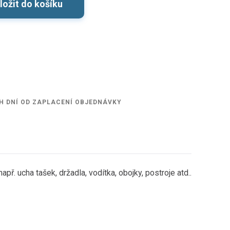
ložit do košíku
H DNÍ OD ZAPLACENÍ OBJEDNÁVKY
ř. ucha tašek, držadla, vodítka, obojky, postroje atd..