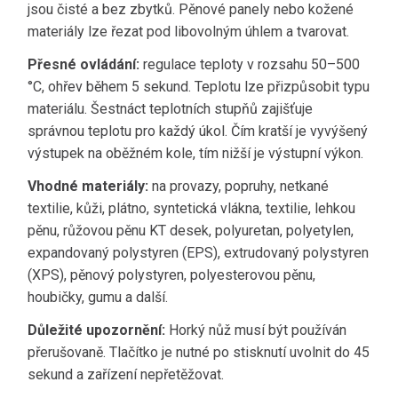
jsou čisté a bez zbytků. Pěnové panely nebo kožené
materiály lze řezat pod libovolným úhlem a tvarovat.
Přesné ovládání:
regulace teploty v rozsahu 50–500
°C, ohřev během 5 sekund. Teplotu lze přizpůsobit typu
materiálu. Šestnáct teplotních stupňů zajišťuje
správnou teplotu pro každý úkol. Čím kratší je vyvýšený
výstupek na oběžném kole, tím nižší je výstupní výkon.
Vhodné materiály:
na provazy, popruhy, netkané
textilie, kůži, plátno, syntetická vlákna, textilie, lehkou
pěnu, růžovou pěnu KT desek, polyuretan, polyetylen,
expandovaný polystyren (EPS), extrudovaný polystyren
(XPS), pěnový polystyren, polyesterovou pěnu,
houbičky, gumu a další.
Důležité upozornění:
Horký nůž musí být používán
přerušovaně. Tlačítko je nutné po stisknutí uvolnit do 45
sekund a zařízení nepřetěžovat.