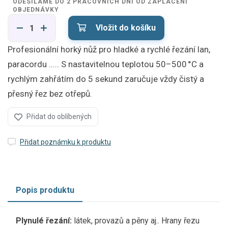
ODESÍLÁME DO 2 PRACOVNÍCH DNÍ OD ZAPLACENÍ
OBJEDNÁVKY
Vložit do košíku
Profesionální horký nůž pro hladké a rychlé řezání lan,
paracordu ..... S nastavitelnou teplotou 50–500 °C a
rychlým zahřátím do 5 sekund zaručuje vždy čistý a
přesný řez bez otřepů.
Přidat do oblíbených
Přidat poznámku k produktu
Popis produktu
Plynulé řezání:
látek, provazů a pěny aj.. Hrany řezu