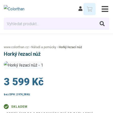
www.colorthan.cz
Nářadí a pomůcky
Horký řezací nůž
Horký řezací nůž
3 599 Kč
bez DPH:
2 974,38 Kč
SKLADEM