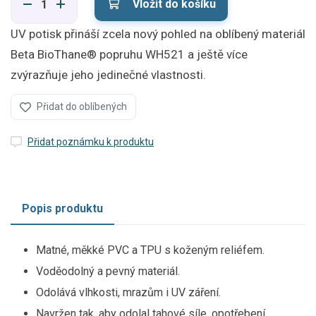
Vložit do košíku
UV potisk přináší zcela nový pohled na oblíbený materiál
Beta BioThane® popruhu WH521 a ještě více
zvýrazňuje jeho jedinečné vlastnosti.
Přidat do oblíbených
Přidat poznámku k produktu
Popis produktu
Matné, měkké PVC a TPU s koženým reliéfem.
Voděodolný a pevný materiál.
Odolává vlhkosti, mrazům i UV záření.
Navržen tak, aby odolal tahové síle, opotřebení,