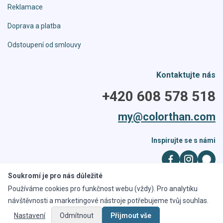
Reklamace
Doprava a platba
Odstoupení od smlouvy
Kontaktujte nás
+420 608 578 518
my@colorthan.com
Inspirujte se s námi
Soukromí je pro nás důležité
Používáme cookies pro funkčnost webu (vždy). Pro analytiku
Všechna práva vyhrazena. Kopírování obrázků a obsahu je zakázáno,
návštěvnosti a marketingové nástroje potřebujeme tvůj souhlas.
obrázky jsou duševním vlastnictvím byNET group one, s.r.o.
Nastavení
Odmítnout
Přijmout vše
Copyright © 2026, colorthan.cz realizace
ajtea.cz