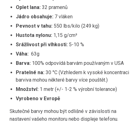
Oplet lana:
32 pramenů
Jádro obsahuje:
7 vláken
Pevnost v tahu:
550 lbs/kilo (249 kg)
Hustota nylonu:
1,15 g/cm³
Srážlivost při vlhkosti:
5-10 %
Váha:
63g
Barva:
100% odpovídá barvám používaným v USA
Pratelné na:
30 °C (Vzhledem k vysoké koncentraci
barviva mohou některé barvy více pouštět.)
Množství:
1 metr (+/- 1-2 % výrobní tolerance)
Vyrobeno v Evropě
Skutečné barvy mohou být odlišné v závislosti na
nastavení vašeho monitoru nebo displeje telefonu.