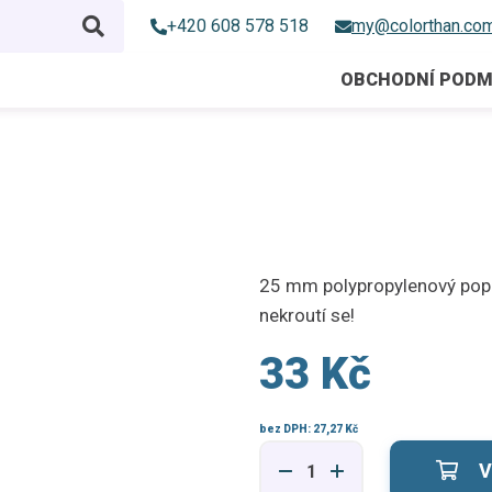
+420 608 578 518
my@colorthan.co
OBCHODNÍ PODM
25 mm polypropylenový popr
nekroutí se!
33 Kč
bez DPH:
27,27 Kč
V