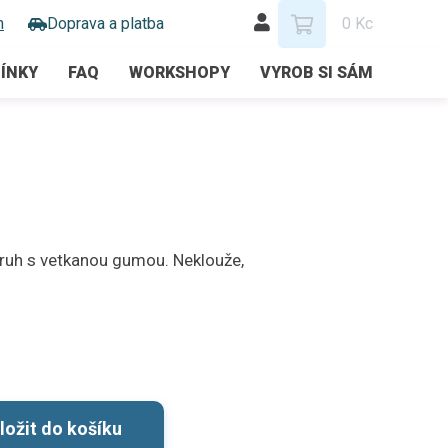
m
Doprava a platba
0 Kc
ÍNKY
FAQ
WORKSHOPY
VYROB SI SÁM
uh s vetkanou gumou. Neklouže,
ložit do košíku