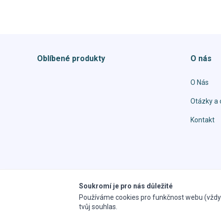
Oblíbené produkty
O nás
O Nás
Otázky a 
Kontakt
Soukromí je pro nás důležité
Všechna práva vyhrazena. Kopírování obrázků a obsahu je zakázáno,
Používáme cookies pro funkčnost webu (vždy)
tvůj souhlas.
Copyright © 2026, colorthan.cz realizace
ajtea.cz