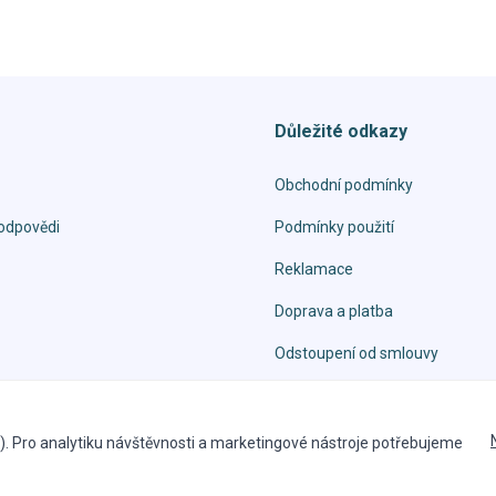
Důležité odkazy
Obchodní podmínky
odpovědi
Podmínky použití
Reklamace
Doprava a platba
Odstoupení od smlouvy
 obrázky jsou duševním vlastnictvím byNET group one, s.r.o.
. Pro analytiku návštěvnosti a marketingové nástroje potřebujeme