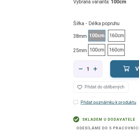
Vybraná varianta:
100cm
Šířka - Délka popruhu
100cm
160cm
38mm
100cm
160cm
25mm
V
Přidat do oblíbených
Přidat poznámku k produktu
SKLADEM U DODAVATELE
ODESÍLÁME DO 5 PRACOVNÍC