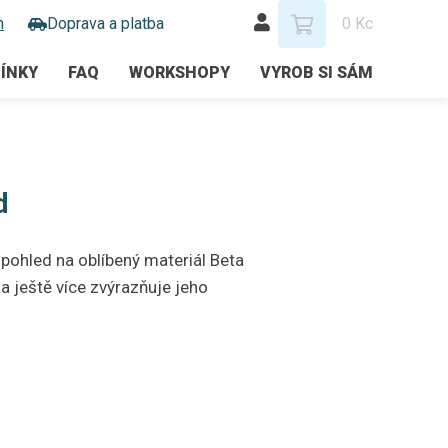
m
Doprava a platba
0 Kc
ÍNKY
FAQ
WORKSHOPY
VYROB SI SÁM
d
 pohled na oblíbený materiál Beta
ještě více zvýrazňuje jeho