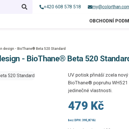
+420 608 578 518
my@colorthan.co
OBCHODNÍ PODM
 design - BioThane® Beta 520 Standard
esign - BioThane® Beta 520 Standar
UV potisk přináší zcela nový
BioThane® popruhu WH521 a 
jedinečné vlastnosti.
479 Kč
bez DPH:
395,87 Kč