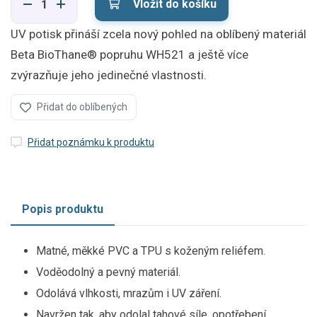
Vložit do košíku
UV potisk přináší zcela nový pohled na oblíbený materiál
Beta BioThane® popruhu WH521 a ještě více
zvýrazňuje jeho jedinečné vlastnosti.
Přidat do oblíbených
Přidat poznámku k produktu
Popis produktu
Matné, měkké PVC a TPU s koženým reliéfem.
Voděodolný a pevný materiál.
Odolává vlhkosti, mrazům i UV záření.
Navržen tak, aby odolal tahové síle, opotřebení,