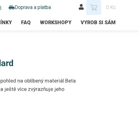
m
Doprava a platba
0 Kc
ÍNKY
FAQ
WORKSHOPY
VYROB SI SÁM
dard
 pohled na oblíbený materiál Beta
ještě více zvýrazňuje jeho