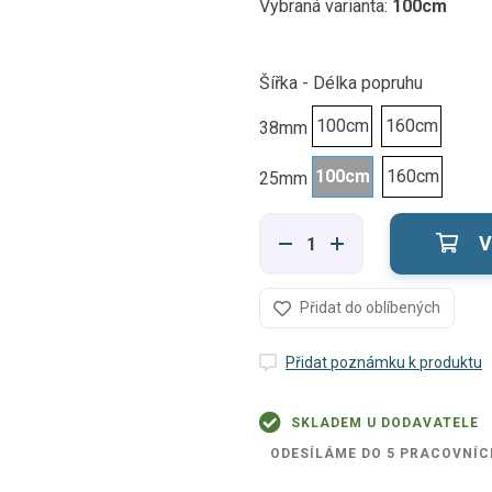
Vybraná varianta:
100cm
Šířka - Délka popruhu
100cm
160cm
38mm
100cm
160cm
25mm
V
Přidat do oblíbených
Přidat poznámku k produktu
SKLADEM U DODAVATELE
ODESÍLÁME DO 5 PRACOVNÍC