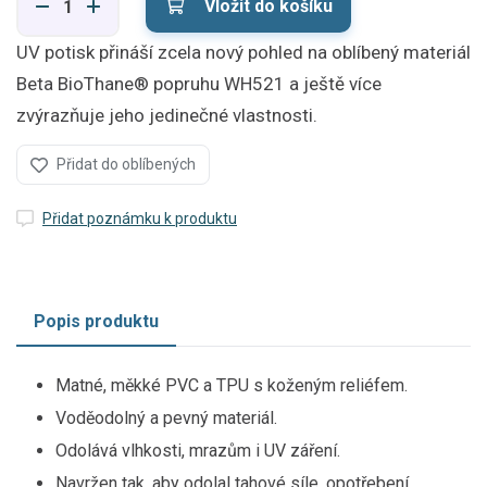
Vložit do košíku
UV potisk přináší zcela nový pohled na oblíbený materiál
Beta BioThane® popruhu WH521 a ještě více
zvýrazňuje jeho jedinečné vlastnosti.
Přidat do oblíbených
Přidat poznámku k produktu
Popis produktu
Matné, měkké PVC a TPU s koženým reliéfem.
Voděodolný a pevný materiál.
Odolává vlhkosti, mrazům i UV záření.
Navržen tak, aby odolal tahové síle, opotřebení,