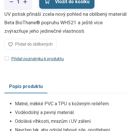
Vložit do košíku
UV potisk přináší zcela nový pohled na oblíbený materiál
Beta BioThane® popruhu WH521 a ještě více
zvýrazňuje jeho jedinečné vlastnosti.
Přidat do oblíbených
Přidat poznámku k produktu
Popis produktu
Matné, měkké PVC a TPU s koženým reliéfem.
Voděodolný a pevný materiál.
Odolává vlhkosti, mrazům i UV záření.
Navržen tak, aby odolal tahové síle, opotřebení,