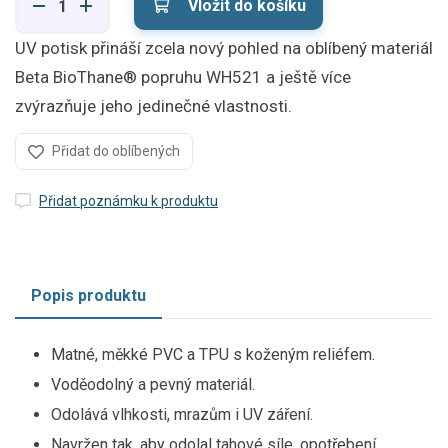
Vložit do košíku
UV potisk přináší zcela nový pohled na oblíbený materiál
Beta BioThane® popruhu WH521 a ještě více
zvýrazňuje jeho jedinečné vlastnosti.
Přidat do oblíbených
Přidat poznámku k produktu
Popis produktu
Matné, měkké PVC a TPU s koženým reliéfem.
Voděodolný a pevný materiál.
Odolává vlhkosti, mrazům i UV záření.
Navržen tak, aby odolal tahové síle, opotřebení,