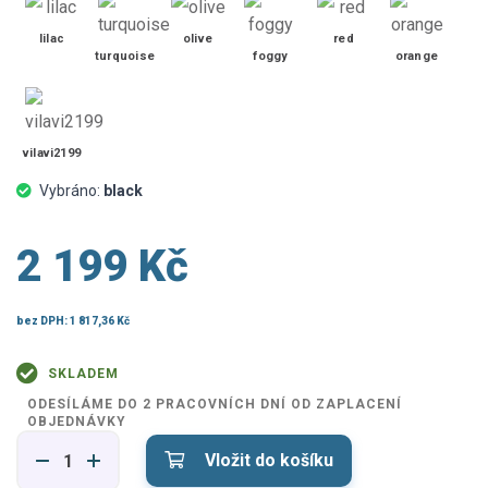
lilac
olive
red
turquoise
foggy
orange
vilavi2199
Vybráno:
black
2 199 Kč
bez DPH:
1 817,36 Kč
SKLADEM
ODESÍLÁME DO 2 PRACOVNÍCH DNÍ OD ZAPLACENÍ
OBJEDNÁVKY
Vložit do košíku