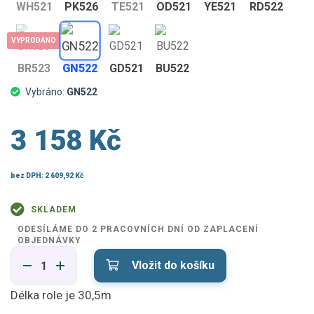
WH521
PK526
TE521
OD521
YE521
RD522
VYPRODÁNO
BR523
GN522
GD521
BU522
Vybráno:
GN522
3 158 Kč
bez DPH:
2 609,92 Kč
SKLADEM
ODESÍLÁME DO 2 PRACOVNÍCH DNÍ OD ZAPLACENÍ
OBJEDNÁVKY
Vložit do košíku
Délka role je 30,5m