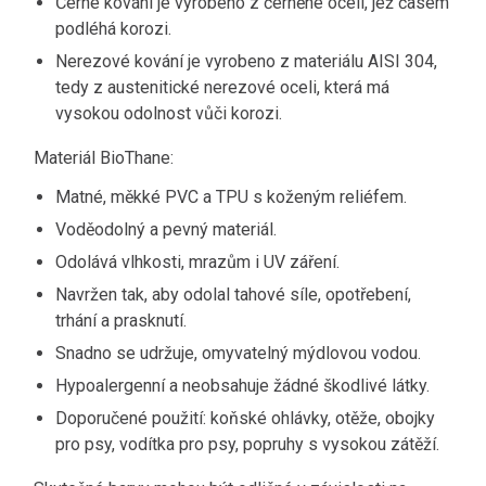
Černé kování je vyrobeno z černěné oceli, jež časem
podléhá korozi.
Nerezové kování je vyrobeno z materiálu AISI 304,
tedy z austenitické nerezové oceli, která má
vysokou odolnost vůči korozi.
Materiál BioThane:
Matné, měkké PVC a TPU s koženým reliéfem.
Voděodolný a pevný materiál.
Odolává vlhkosti, mrazům i UV záření.
Navržen tak, aby odolal tahové síle, opotřebení,
trhání a prasknutí.
Snadno se udržuje, omyvatelný mýdlovou vodou.
Hypoalergenní a neobsahuje žádné škodlivé látky.
Doporučené použití: koňské ohlávky, otěže, obojky
pro psy, vodítka pro psy, popruhy s vysokou zátěží.