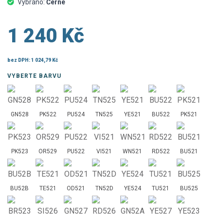
Vybráno:
Černé
1 240 Kč
bez DPH:
1 024,79 Kč
VYBERTE BARVU
GN528
PK522
PU524
TN525
YE521
BU522
PK521
PK523
OR529
PU522
VI521
WN521
RD522
BU521
BU52B
TE521
OD521
TN52D
YE524
TU521
BU525