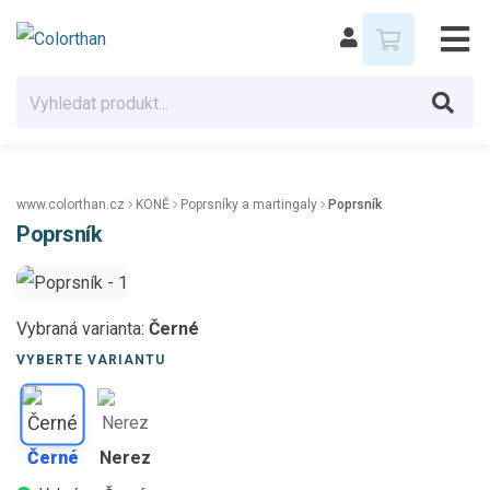
www.colorthan.cz
KONĚ
Poprsníky a martingaly
Poprsník
Poprsník
Vybraná varianta:
Černé
VYBERTE VARIANTU
Černé
Nerez