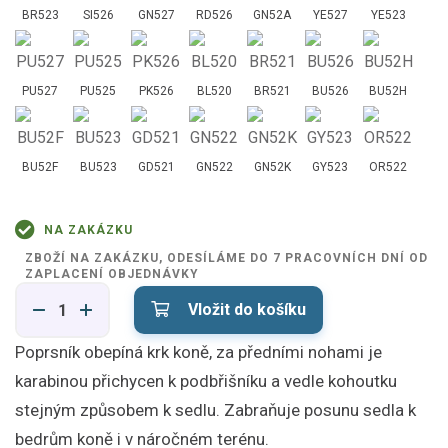
BR523
SI526
GN527
RD526
GN52A
YE527
YE523
PU527
PU525
PK526
BL520
BR521
BU526
BU52H
BU52F
BU523
GD521
GN522
GN52K
GY523
OR522
NA ZAKÁZKU
ZBOŽÍ NA ZAKÁZKU, ODESÍLÁME DO 7 PRACOVNÍCH DNÍ OD
ZAPLACENÍ OBJEDNÁVKY
Vložit do košíku
Poprsník obepíná krk koně, za předními nohami je
karabinou přichycen k podbřišníku a vedle kohoutku
stejným způsobem k sedlu. Zabraňuje posunu sedla k
bedrům koně i v náročném terénu.