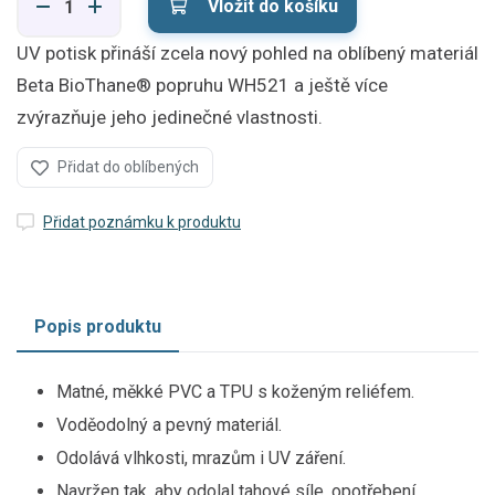
Vložit do košíku
UV potisk přináší zcela nový pohled na oblíbený materiál
Beta BioThane® popruhu WH521 a ještě více
zvýrazňuje jeho jedinečné vlastnosti.
Přidat do oblíbených
Přidat poznámku k produktu
Popis produktu
Matné, měkké PVC a TPU s koženým reliéfem.
Voděodolný a pevný materiál.
Odolává vlhkosti, mrazům i UV záření.
Navržen tak, aby odolal tahové síle, opotřebení,