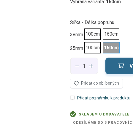
Vybraná varianta:
160cm
Šířka - Délka popruhu
100cm
160cm
38mm
100cm
160cm
25mm
V
Přidat do oblíbených
Přidat poznámku k produktu
SKLADEM U DODAVATELE
ODESÍLÁME DO 5 PRACOVNÍC