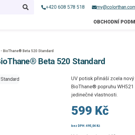
+420 608 578 518
my@colorthan.co
OBCHODNÍ PODM
 - BioThane® Beta 520 Standard
BioThane® Beta 520 Standard
UV potisk přináší zcela nový
BioThane® popruhu WH521 a 
jedinečné vlastnosti.
599 Kč
bez DPH:
495,04 Kč