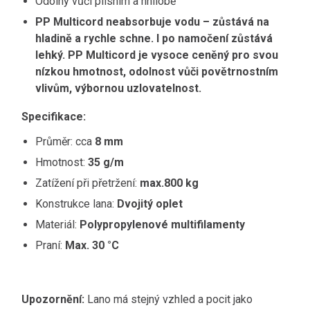
Odolný vůči plísním a hnilobě
PP Multicord neabsorbuje vodu – zůstává na
hladině a rychle schne. I po namočení zůstává
lehký. PP Multicord je vysoce ceněný pro svou
nízkou hmotnost, odolnost vůči povětrnostním
vlivům, výbornou uzlovatelnost.
Specifikace:
Průměr: cca
8 mm
Hmotnost:
35 g/m
Zatížení při přetržení:
max.800 kg
Konstrukce lana:
Dvojitý oplet
Materiál:
Polypropylenové multifilamenty
Praní:
Max. 30 °C
Upozornění:
Lano má stejný vzhled a pocit jako