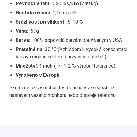
Pevnost v tahu:
550 lbs/kilo (249 kg)
Hustota nylonu:
1,15 g/cm³
Srážlivost při vlhkosti:
5-10 %
Váha:
63g
Barva:
100% odpovídá barvám používaným v USA
Pratelné na:
30 °C (Vzhledem k vysoké koncentraci
barviva mohou některé barvy více pouštět.)
Množství:
1 metr (+/- 1-2 % výrobní tolerance)
Vyrobeno v Evropě
Skutečné barvy mohou být odlišné v závislosti na
nastavení vašeho monitoru nebo displeje telefonu.