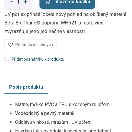
Vložit do košíku
UV potisk přináší zcela nový pohled na oblíbený materiál
Beta BioThane® popruhu WH521 a ještě více
zvýrazňuje jeho jedinečné vlastnosti.
Přidat do oblíbených
Přidat poznámku k produktu
Popis produktu
Matné, měkké PVC a TPU s koženým reliéfem.
Voděodolný a pevný materiál.
Odolává vlhkosti, mrazům i UV záření.
Navržen tak, aby odolal tahové síle, opotřebení,