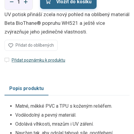
Vložit do košíku
UV potisk přináší zcela nový pohled na oblíbený materiál
Beta BioThane® popruhu WH521 a ještě více
zvýrazňuje jeho jedinečné vlastnosti.
Přidat do oblíbených
Přidat poznámku k produktu
Popis produktu
Matné, měkké PVC a TPU s koženým reliéfem.
Voděodolný a pevný materiál.
Odolává vlhkosti, mrazům i UV záření.
Navržen tak, aby odolal tahové síle, opotřebení,