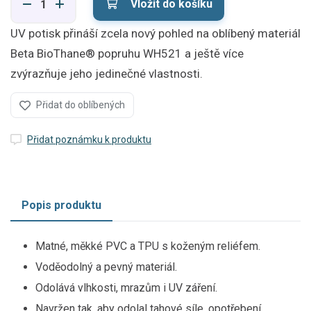
Vložit do košíku
UV potisk přináší zcela nový pohled na oblíbený materiál
Beta BioThane® popruhu WH521 a ještě více
zvýrazňuje jeho jedinečné vlastnosti.
Přidat do oblíbených
Přidat poznámku k produktu
Popis produktu
Matné, měkké PVC a TPU s koženým reliéfem.
Voděodolný a pevný materiál.
Odolává vlhkosti, mrazům i UV záření.
Navržen tak, aby odolal tahové síle, opotřebení,