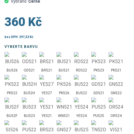
Vybráno:
Černé
360 Kč
bez DPH:
297,52 Kč
VYBERTE BARVU
BU526
OD521
BR521
BU521
RD522
PK523
PK521
PK522
BU52H
YE527
PK526
BU522
GD521
GN522
BU52F
BU523
YE521
WN521
YE524
PU525
OR524