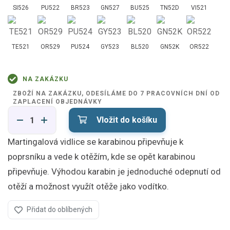
SI526
PU522
BR523
GN527
BU525
TN52D
VI521
TE521
OR529
PU524
GY523
BL520
GN52K
OR522
NA ZAKÁZKU
ZBOŽÍ NA ZAKÁZKU, ODESÍLÁME DO 7 PRACOVNÍCH DNÍ OD
ZAPLACENÍ OBJEDNÁVKY
Vložit do košíku
Martingalová vidlice se karabinou připevňuje k
poprsníku a vede k otěžím, kde se opět karabinou
připevňuje. Výhodou karabin je jednoduché odepnutí od
otěží a možnost využít otěže jako vodítko.
Přidat do oblíbených