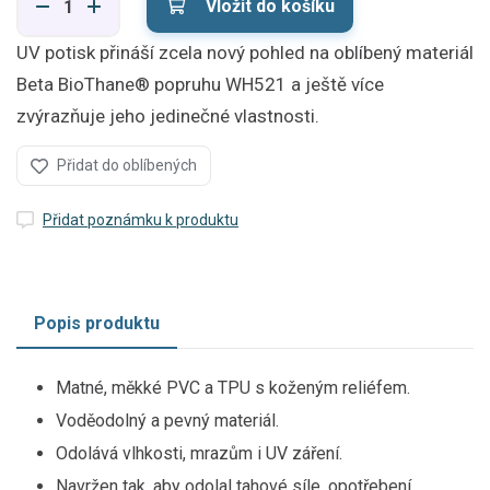
Vložit do košíku
UV potisk přináší zcela nový pohled na oblíbený materiál
Beta BioThane® popruhu WH521 a ještě více
zvýrazňuje jeho jedinečné vlastnosti.
Přidat do oblíbených
Přidat poznámku k produktu
Popis produktu
Matné, měkké PVC a TPU s koženým reliéfem.
Voděodolný a pevný materiál.
Odolává vlhkosti, mrazům i UV záření.
Navržen tak, aby odolal tahové síle, opotřebení,