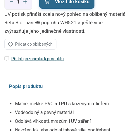
Vložit do košíku
UV potisk přináší zcela nový pohled na oblíbený materiál
Beta BioThane® popruhu WH521 a ještě více
zvýrazňuje jeho jedinečné vlastnosti.
Přidat do oblíbených
Přidat poznámku k produktu
Popis produktu
Matné, měkké PVC a TPU s koženým reliéfem.
Voděodolný a pevný materiál.
Odolává vlhkosti, mrazům i UV záření.
Navržen tak, aby odolal tahové síle, opotřebení,