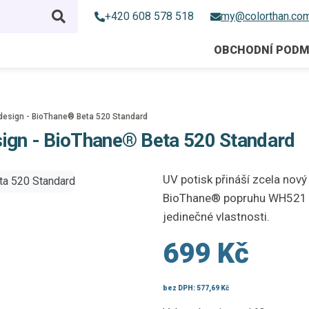
+420 608 578 518
my@colorthan.co
OBCHODNÍ PODM
design - BioThane® Beta 520 Standard
sign - BioThane® Beta 520 Standard
UV potisk přináší zcela nový
BioThane® popruhu WH521 a 
jedinečné vlastnosti.
699 Kč
bez DPH:
577,69 Kč