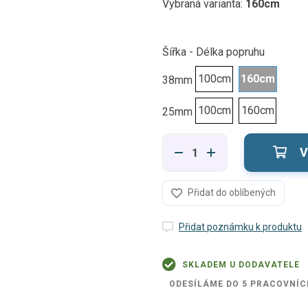
Vybraná varianta:
160cm
Šířka - Délka popruhu
100cm
160cm
38mm
100cm
160cm
25mm
V
Přidat do oblíbených
Přidat poznámku k produktu
SKLADEM U DODAVATELE
ODESÍLÁME DO 5 PRACOVNÍC