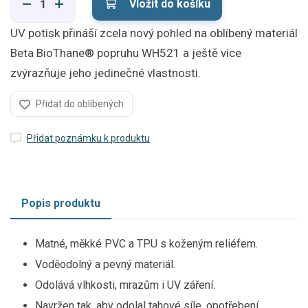
Vložit do košíku
UV potisk přináší zcela nový pohled na oblíbený materiál
Beta BioThane® popruhu WH521 a ještě více
zvýrazňuje jeho jedinečné vlastnosti.
Přidat do oblíbených
Přidat poznámku k produktu
Popis produktu
Matné, měkké PVC a TPU s koženým reliéfem.
Voděodolný a pevný materiál.
Odolává vlhkosti, mrazům i UV záření.
Navržen tak, aby odolal tahové síle, opotřebení,