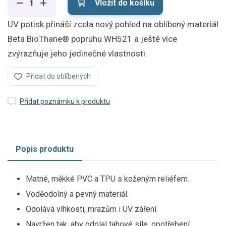
Vložit do košíku
UV potisk přináší zcela nový pohled na oblíbený materiál
Beta BioThane® popruhu WH521 a ještě více
zvýrazňuje jeho jedinečné vlastnosti.
Přidat do oblíbených
Přidat poznámku k produktu
Popis produktu
Matné, měkké PVC a TPU s koženým reliéfem.
Voděodolný a pevný materiál.
Odolává vlhkosti, mrazům i UV záření.
Navržen tak, aby odolal tahové síle, opotřebení,