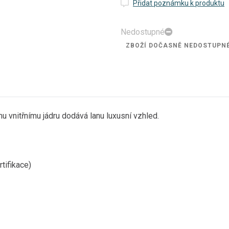
Přidat poznámku k produktu
Nedostupné
ZBOŽÍ DOČASNĚ NEDOSTUPN
 vnitřnímu jádru dodává lanu luxusní vzhled.
tifikace)