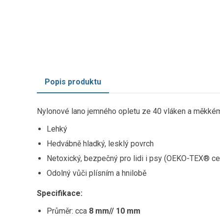
Popis produktu
Nylonové lano jemného opletu ze 40 vláken a měkkému
Lehký
Hedvábně hladký, lesklý povrch
Netoxický, bezpečný pro lidi i psy (OEKO-TEX® cer
Odolný vůči plísním a hnilobě
Specifikace:
Průměr: cca
8 mm// 10 mm