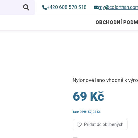
+420 608 578 518
my@colorthan.co
OBCHODNÍ PODM
Nylonové lano vhodné k výro
69 Kč
bez DPH:
57,02 Kč
Přidat do oblíbených