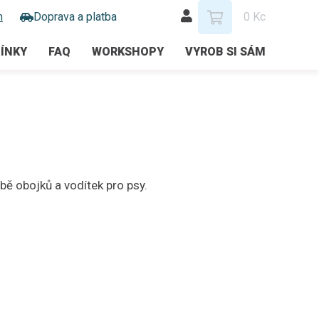
m
Doprava a platba
0 Kc
ÍNKY
FAQ
WORKSHOPY
VYROB SI SÁM
bě obojků a vodítek pro psy.