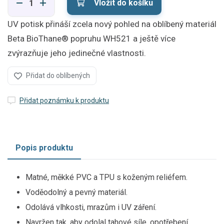
Vložit do košíku
UV potisk přináší zcela nový pohled na oblíbený materiál
Beta BioThane® popruhu WH521 a ještě více
zvýrazňuje jeho jedinečné vlastnosti.
Přidat do oblíbených
Přidat poznámku k produktu
Popis produktu
Matné, měkké PVC a TPU s koženým reliéfem.
Voděodolný a pevný materiál.
Odolává vlhkosti, mrazům i UV záření.
Navržen tak, aby odolal tahové síle, opotřebení,