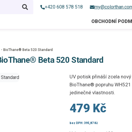
+420 608 578 518
my@colorthan.co
OBCHODNÍ PODM
n - BioThane® Beta 520 Standard
 BioThane® Beta 520 Standard
UV potisk přináší zcela nový
BioThane® popruhu WH521 a 
jedinečné vlastnosti.
479 Kč
bez DPH:
395,87 Kč