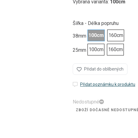
Vybraná varianta:
100cm
Šířka - Délka popruhu
100cm
160cm
38mm
100cm
160cm
25mm
Přidat do oblíbených
Přidat poznámku k produktu
Nedostupné
ZBOŽÍ DOČASNĚ NEDOSTUPN