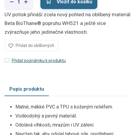
Vložit do košíku
UV potisk přináší zcela nový pohled na oblíbený materiál
Beta BioThane® popruhu WH521 a ještě více
zvýrazňuje jeho jedinečné vlastnosti.
Přidat do oblíbených
Přidat poznámku k produktu
Popis produktu
Matné, měkké PVC a TPU s koženým reliéfem.
Voděodolný a pevný materiál.
Odolává vlhkosti, mrazům i UV záření.
Navržen tak, aby odolal tahové síle, opotřebení,