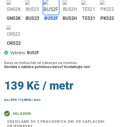
GN52K
BU523
BU52F
BU52H
TE521
PK522
OR522
Vybráno:
BU52F
Barvy se mohou lišit od zobrazení na monitoru
Nemáte v nabídce potřebnou barvu? Kontaktujte nás!
139 Kč
/ metr
bez DPH:
114,88 Kč
/ metr
SKLADEM
ODESÍLÁME DO 2 PRACOVNÍCH DNÍ OD ZAPLACENÍ
OBJEDNÁVKY