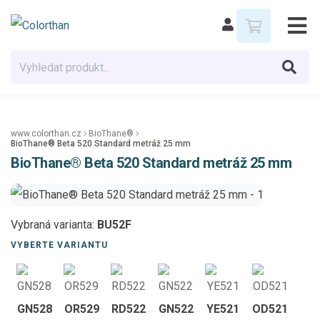
www.colorthan.cz
BioThane®
BioThane® Beta 520 Standard metráž 25 mm
BioThane® Beta 520 Standard metráž 25 mm
Vybraná varianta:
BU52F
VYBERTE VARIANTU
GN528
OR529
RD522
GN522
YE521
OD521