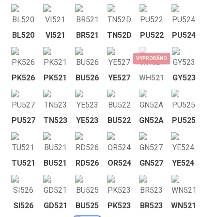
BL520
VI521
BR521
TN52D
PU522
PU524
VYPRODÁNO
PK526
PK521
BU526
YE527
WH521
GY523
PU527
TN523
YE523
BU522
GN52A
PU525
TU521
BU521
RD526
OR524
GN527
YE524
SI526
GD521
BU525
PK523
BR523
WN521