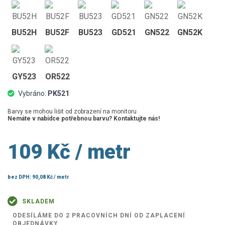
BU52H
BU52F
BU523
GD521
GN522
GN52K
GY523
OR522
Vybráno:
PK521
Barvy se mohou lišit od zobrazení na monitoru
Nemáte v nabídce potřebnou barvu? Kontaktujte nás!
109 Kč
/ metr
bez DPH:
90,08 Kč
/ metr
SKLADEM
ODESÍLÁME DO 2 PRACOVNÍCH DNÍ OD ZAPLACENÍ
OBJEDNÁVKY