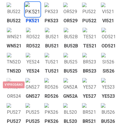
BU522
PK521
PK523
OR529
PU522
VI521
WN521
RD522
BU521
BU52B
TE521
OD521
TN52D
YE524
TU521
BU525
BR523
SI526
VYPRODÁNO
OR524
GN527
RD526
GN52A
YE527
YE523
PU527
PU525
PK526
BL520
BR521
BU526