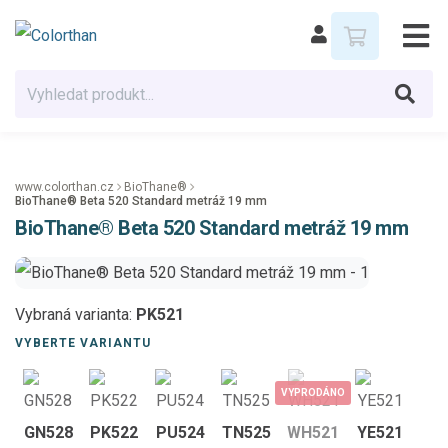
www.colorthan.cz
BioThane®
BioThane® Beta 520 Standard metráž 19 mm
BioThane® Beta 520 Standard metráž 19 mm
Vybraná varianta:
PK521
VYBERTE VARIANTU
VYPRODÁNO
GN528
PK522
PU524
TN525
WH521
YE521