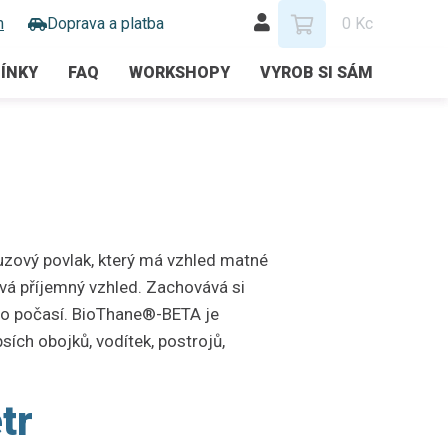
m
Doprava a platba
0 Kc
ÍNKY
FAQ
WORKSHOPY
VYROB SI SÁM
uzový povlak, který má vzhled matné
ává příjemný vzhled. Zachovává si
ho počasí. BioThane®-BETA je
ích obojků, vodítek, postrojů,
tr