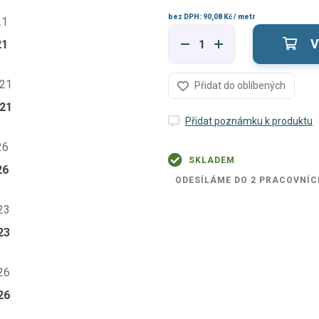
bez DPH:
90,08 Kč
/ metr
V
21
Přidat do oblíbených
21
Přidat poznámku k produktu
SKLADEM
26
ODESÍLÁME DO 2 PRACOVNÍC
23
26