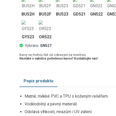
BU52H
BU52F
BU523
GD521
GN522
GN5
GY523
OR522
Vybráno:
GN527
Barvy se mohou lišit od zobrazení na monitoru
Nemáte v nabídce potřebnou barvu? Kontaktujte nás!
Popis produktu
Matné, měkké PVC a TPU s koženým reliéfem.
Voděodolný a pevný materiál.
Odolává vlhkosti, mrazům i UV záření.