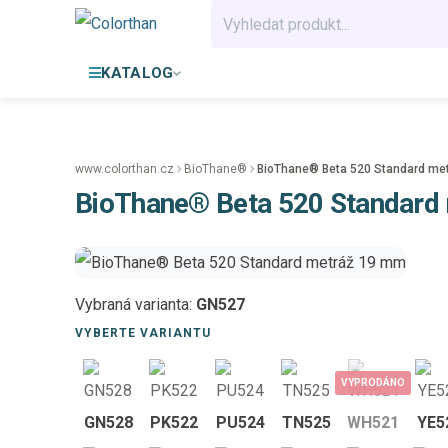
KATALOG
www.colorthan.cz
BioThane®
BioThane® Beta 520 Standard me
BioThane® Beta 520 Standard
Vybraná varianta:
GN527
VYBERTE VARIANTU
VYPRODÁNO
GN528
PK522
PU524
TN525
WH521
YE5