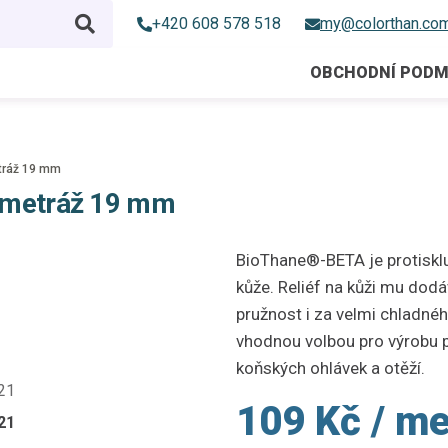
+420 608 578 518
my@colorthan.co
OBCHODNÍ PODM
tráž 19 mm
 metráž 19 mm
BioThane®-BETA je protiskl
kůže. Reliéf na kůži mu dod
pružnost i za velmi chladné
vhodnou volbou pro výrobu ps
koňských ohlávek a otěží.
109 Kč
/ me
21