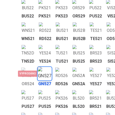
BU522
PK521
PK523
OR529
PU522
VI5
WN521
RD522
BU521
BU52B
TE521
OD5
TN52D
YE524
TU521
BU525
BR523
SI5
VYPRODÁNO
OR524
GN527
RD526
GN52A
YE527
YE5
PU527
PU525
PK526
BL520
BR521
BU5