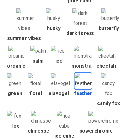
girlie camo
husky
butterfly
dark forest
summer vibes
palm
ice
organic
monstra
cheetah
green
floral
eisvogel
feather
candy fox
fox
chinesse
powerchrome
ice cube