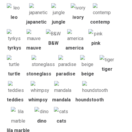
leo
ivory
japanetic
jungle
contemp
B&W
pink
tyrkys
mauve
america
tiger
turtle
stoneglass
paradise
beige
teddies
whimpsy
mandala
houndstooth
dino
cats
lila marble