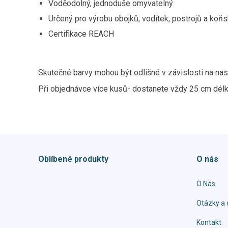
Voděodolný, jednoduše omyvatelný
Určený pro výrobu obojků, vodítek, postrojů a koň
Certifikace REACH
Skutečné barvy mohou být odlišné v závislosti na nas
Při objednávce více kusů- dostanete vždy 25 cm dél
Oblíbené produkty
O nás
O Nás
Otázky a 
Kontakt