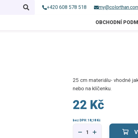
+420 608 578 518
my@colorthan.co
OBCHODNÍ PODM
25 cm materiálu- vhodné ja
nebo na klíčenku.
22 Kč
bez DPH:
18,18 Kč
V