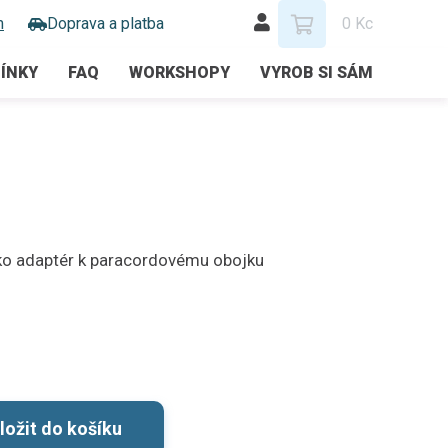
m
Doprava a platba
0 Kc
ÍNKY
FAQ
WORKSHOPY
VYROB SI SÁM
ko adaptér k paracordovému obojku
ložit do košíku