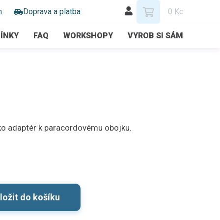
m
Doprava a platba
0 Kc
ÍNKY
FAQ
WORKSHOPY
VYROB SI SÁM
ko adaptér k paracordovému obojku.
ložit do košíku