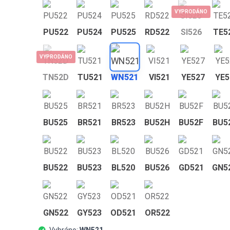
VYPRODÁNO
PU522
PU524
PU525
RD522
SI526
TE5
VYPRODÁNO
TN52D
TU521
WN521
VI521
YE527
YE5
BU525
BR521
BR523
BU52H
BU52F
BU5
BU522
BU523
BL520
BU526
GD521
GN5
GN522
GY523
OD521
OR522