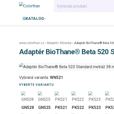
KATALOG
www.colorthan.cz
Adaptér/ Klíčenka
Adaptér BioThane® Beta 52
Adaptér BioThane® Beta 520 
Vybraná varianta:
WN521
VYBERTE VARIANTU
GN528
GN525
PK521
PK522
PK523
PK5