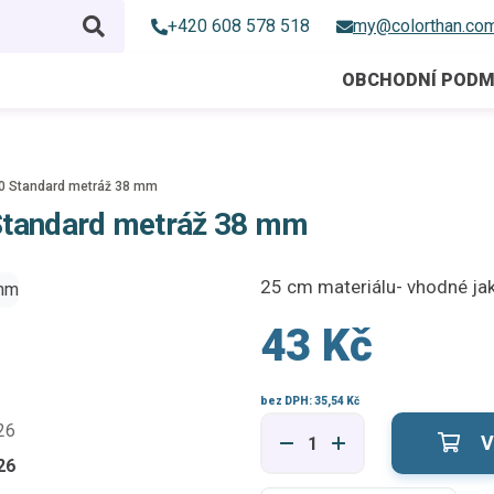
+420 608 578 518
my@colorthan.co
OBCHODNÍ PODM
0 Standard metráž 38 mm
Standard metráž 38 mm
25 cm materiálu- vhodné ja
43 Kč
bez DPH:
35,54 Kč
V
26