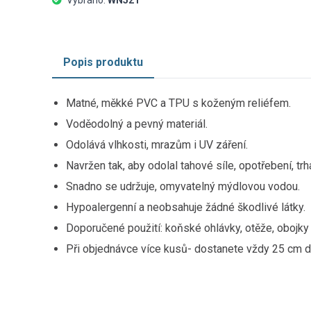
Vybráno:
WN521
Popis produktu
Matné, měkké PVC a TPU s koženým reliéfem.
Voděodolný a pevný materiál.
Odolává vlhkosti, mrazům i UV záření.
Navržen tak, aby odolal tahové síle, opotřebení, trh
Snadno se udržuje, omyvatelný mýdlovou vodou.
Hypoalergenní a neobsahuje žádné škodlivé látky.
Doporučené použití: koňské ohlávky, otěže, obojky 
Při objednávce více kusů- dostanete vždy 25 cm d