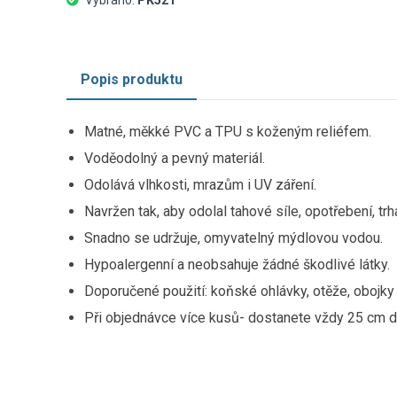
Vybráno:
PK521
Popis produktu
Matné, měkké PVC a TPU s koženým reliéfem.
Voděodolný a pevný materiál.
Odolává vlhkosti, mrazům i UV záření.
Navržen tak, aby odolal tahové síle, opotřebení, trh
Snadno se udržuje, omyvatelný mýdlovou vodou.
Hypoalergenní a neobsahuje žádné škodlivé látky.
Doporučené použití: koňské ohlávky, otěže, obojky 
Při objednávce více kusů- dostanete vždy 25 cm d