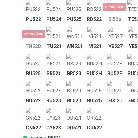
VYPRODÁNO
PU522
PU524
PU525
RD522
SI526
TE5
VYPRODÁNO
TN52D
TU521
WN521
VI521
YE527
YE5
BU525
BR521
BR523
BU52H
BU52F
BU5
BU522
BU523
BL520
BU526
GD521
GN5
GN522
GY523
OD521
OR522