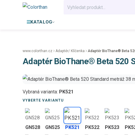
KATALOG
www.colorthan.cz
Adaptér/ Klíčenka
Adaptér BioThane® Beta 52
Adaptér BioThane® Beta 520 
Vybraná varianta:
PK521
VYBERTE VARIANTU
GN528
GN525
PK521
PK522
PK523
PK5