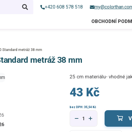
+420 608 578 518
my@colorthan.co
OBCHODNÍ PODM
0 Standard metráž 38 mm
Standard metráž 38 mm
25 cm materiálu- vhodné ja
43 Kč
bez DPH:
35,54 Kč
V
26