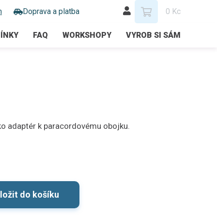
m
Doprava a platba
0 Kc
ÍNKY
FAQ
WORKSHOPY
VYROB SI SÁM
ko adaptér k paracordovému obojku.
ložit do košíku