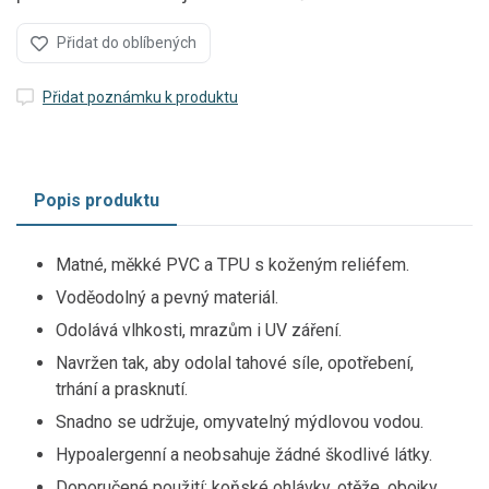
Přidat do oblíbených
Přidat poznámku k produktu
Popis produktu
Matné, měkké PVC a TPU s koženým reliéfem.
Voděodolný a pevný materiál.
Odolává vlhkosti, mrazům i UV záření.
Navržen tak, aby odolal tahové síle, opotřebení,
trhání a prasknutí.
Snadno se udržuje, omyvatelný mýdlovou vodou.
Hypoalergenní a neobsahuje žádné škodlivé látky.
Doporučené použití: koňské ohlávky, otěže, obojky