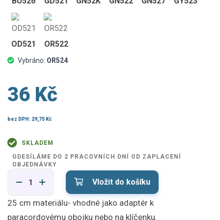
BU526
GD521
GN52K
GN522
GN527
GY523
OD521
OR522
Vybráno:
OR524
36 Kč
bez DPH:
29,75 Kč
SKLADEM
ODESÍLÁME DO 2 PRACOVNÍCH DNÍ OD ZAPLACENÍ
OBJEDNÁVKY
Vložit do košíku
25 cm materiálu- vhodné jako adaptér k
paracordovému obojku nebo na klíčenku.