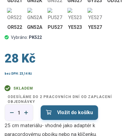
GD521
GN52K
GN522
GN527
GY523
OD521
OR522
GN52A
PU527
YE523
YE527
Vybráno:
PK522
28 Kč
bez DPH:
23,14 Kč
SKLADEM
ODESÍLÁME DO 2 PRACOVNÍCH DNÍ OD ZAPLACENÍ
OBJEDNÁVKY
Vložit do košíku
25 cm materiálu- vhodné jako adaptér k
paracordovému obojku nebo na klíčenku.