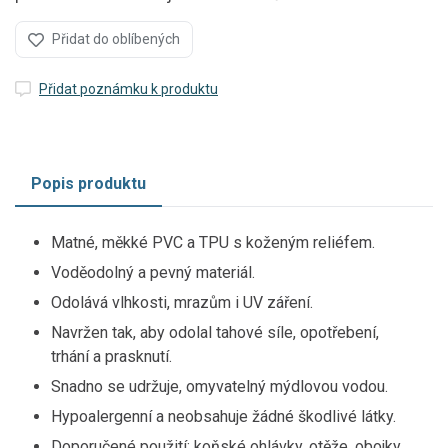
Přidat do oblíbených
Přidat poznámku k produktu
Popis produktu
Matné, měkké PVC a TPU s koženým reliéfem.
Voděodolný a pevný materiál.
Odolává vlhkosti, mrazům i UV záření.
Navržen tak, aby odolal tahové síle, opotřebení,
trhání a prasknutí.
Snadno se udržuje, omyvatelný mýdlovou vodou.
Hypoalergenní a neobsahuje žádné škodlivé látky.
Doporučené použití: koňské ohlávky, otěže, obojky